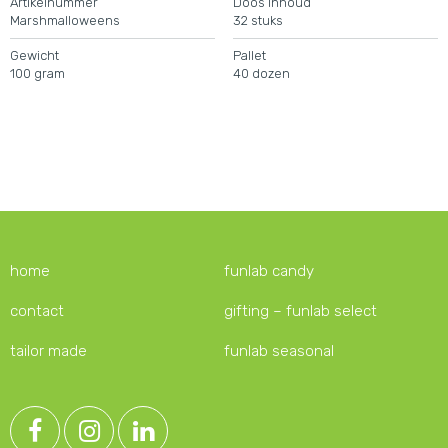
Artikelnummer
Doos Inhoud
Marshmalloweens
32 stuks
Gewicht
Pallet
100 gram
40 dozen
home
funlab candy
contact
gifting – funlab select
tailor made
funlab seasonal