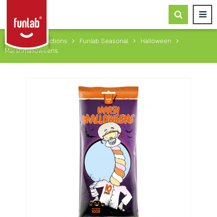
Home
Collections
Funlab Seasonal
Halloween
Marshmalloweens